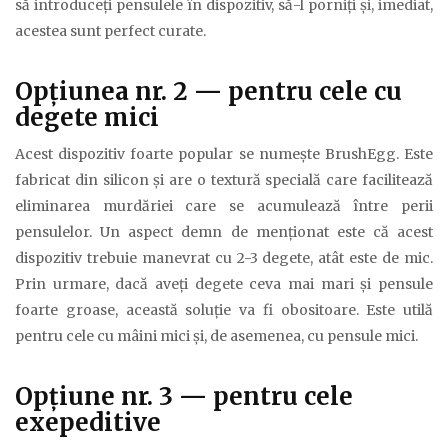
să introduceţi pensulele în dispozitiv, să-l porniţi şi, imediat,
acestea sunt perfect curate.
Opţiunea nr. 2 — pentru cele cu
degete mici
Acest dispozitiv foarte popular se numeşte BrushEgg. Este
fabricat din silicon şi are o textură specială care facilitează
eliminarea murdăriei care se acumulează între perii
pensulelor. Un aspect demn de menţionat este că acest
dispozitiv trebuie manevrat cu 2-3 degete, atât este de mic.
Prin urmare, dacă aveţi degete ceva mai mari şi pensule
foarte groase, această soluţie va fi obositoare. Este utilă
pentru cele cu mâini mici şi, de asemenea, cu pensule mici.
Opţiune nr. 3 — pentru cele
exepeditive