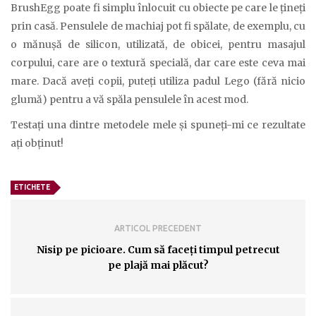
BrushEgg poate fi simplu înlocuit cu obiecte pe care le ţineţi
prin casă. Pensulele de machiaj pot fi spălate, de exemplu, cu
o mănuşă de silicon, utilizată, de obicei, pentru masajul
corpului, care are o textură specială, dar care este ceva mai
mare. Dacă aveţi copii, puteţi utiliza padul Lego (fără nicio
glumă) pentru a vă spăla pensulele în acest mod.
Testaţi una dintre metodele mele şi spuneţi-mi ce rezultate
aţi obţinut!
ETICHETE
ARTICOL PRECEDENT
Nisip pe picioare. Cum să faceţi timpul petrecut
pe plajă mai plăcut?