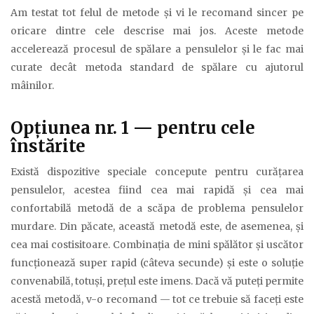
Am testat tot felul de metode şi vi le recomand sincer pe
oricare dintre cele descrise mai jos. Aceste metode
accelerează procesul de spălare a pensulelor şi le fac mai
curate decât metoda standard de spălare cu ajutorul
mâinilor.
Opţiunea nr. 1 — pentru cele
înstărite
Există dispozitive speciale concepute pentru curăţarea
pensulelor, acestea fiind cea mai rapidă şi cea mai
confortabilă metodă de a scăpa de problema pensulelor
murdare. Din păcate, această metodă este, de asemenea, şi
cea mai costisitoare. Combinaţia de mini spălător şi uscător
funcţionează super rapid (câteva secunde) şi este o soluţie
convenabilă, totuşi, preţul este imens. Dacă vă puteţi permite
acestă metodă, v-o recomand — tot ce trebuie să faceţi este