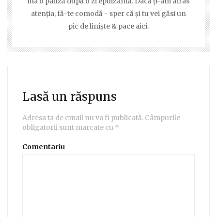
lua o pauză după o zi epuizantă. Dacă ţi-am atras
atenţia, fă-te comodă - sper că şi tu vei găsi un
pic de linişte & pace aici.
Lasă un răspuns
Adresa ta de email nu va fi publicată.
Câmpurile
obligatorii sunt marcate cu
*
Comentariu