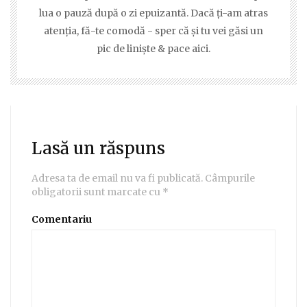
lua o pauză după o zi epuizantă. Dacă ţi-am atras
atenţia, fă-te comodă - sper că şi tu vei găsi un
pic de linişte & pace aici.
Lasă un răspuns
Adresa ta de email nu va fi publicată.
Câmpurile
obligatorii sunt marcate cu
*
Comentariu