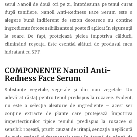
serul Nanoil de două ori pe zi, întotdeauna pe tenul curat
după tonifiere. Nanoil Anti-Redness Face Serum este o
alegere bună indiferent de sezon deoarece nu conține
ingrediente fotosensibilizante și poate fi aplicat în siguranță
la soare. De fapt, protejează pielea împotriva căldurii,
eliminând roșeața. Este esențial alături de produsul meu
hidratant cu SPF.
COMPONENTE Nanoil Anti-
Redness Face Serum
Substanțe vegetale, vegetale și din nou vegetale! Un
adevărat răsfăț pentru tenul predispus la rozacee. Evident,
nu este o selecția aleatorie de ingrediente – acest ser
conține extracte de plante care protejează împotriva
imperfecțiunilor tipice tenului predispus la rozacee și
sensibil: roșeață, prurit cauzat de iritații, senzația neplăcută