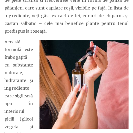
de piele strânsă și frecventele vene în formă de pânză de
păianjen, care sunt capilare roșii, vizibile pe față. În lista de
ingrediente, veți găsi extract de tei, conuri de chiparos și
castan sălbatic – cele mai benefice plante pentru tenul
predispus la roșeață.
Această
formulă este
îmbogățită
cu substanțe
naturale,
hidratante și
ingrediente
care sigilează
apa în
interiorul
pielii (glicol
vegetal și