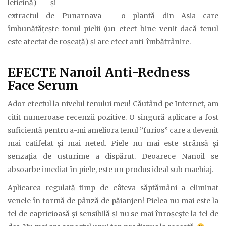
leticină) și
extractul de Punarnava – o plantă din Asia care
îmbunătățește tonul pielii (un efect bine-venit dacă tenul
este afectat de roșeață) și are efect anti-îmbătrânire.
EFECTE Nanoil Anti-Redness
Face Serum
Ador efectul la nivelul tenului meu! Căutând pe Internet, am
citit numeroase recenzii pozitive. O singură aplicare a fost
suficientă pentru a-mi ameliora tenul ”furios” care a devenit
mai catifelat și mai neted. Piele nu mai este strânsă și
senzația de usturime a dispărut. Deoarece Nanoil se
absoarbe imediat în piele, este un produs ideal sub machiaj.
Aplicarea regulată timp de câteva săptămâni a eliminat
venele în formă de pânză de păianjen! Pielea nu mai este la
fel de capricioasă și sensibilă și nu se mai înroșește la fel de