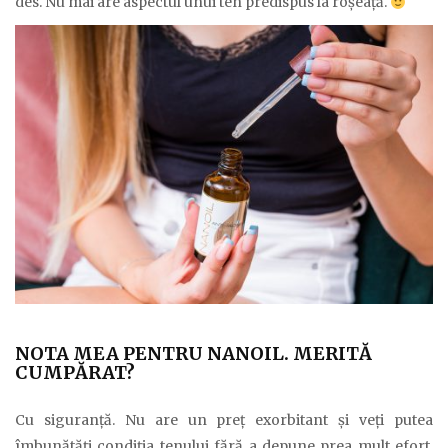
des. Nu mai are aspectul unui ten predispus la roșeață.
NOTA MEA PENTRU NANOIL. MERITĂ
CUMPĂRAT?
Cu siguranță. Nu are un preț exorbitant și veți putea
îmbunătăți condiția tenului fără a depune prea mult efort.