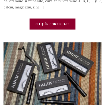
de vitamine și minerale, cum ar fi: vitamine A, B, C, E și K,
calciu, magneziu, zinc[…]
CITIŢI ÎN CONTINUARE