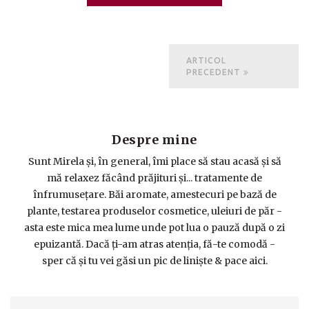
ARTICOL
PRECEDENT
Despre mine
Sunt Mirela şi, în general, îmi place să stau acasă şi să
mă relaxez făcând prăjituri şi... tratamente de
înfrumuseţare. Băi aromate, amestecuri pe bază de
plante, testarea produselor cosmetice, uleiuri de păr -
asta este mica mea lume unde pot lua o pauză după o zi
epuizantă. Dacă ţi-am atras atenţia, fă-te comodă -
sper că şi tu vei găsi un pic de linişte & pace aici.