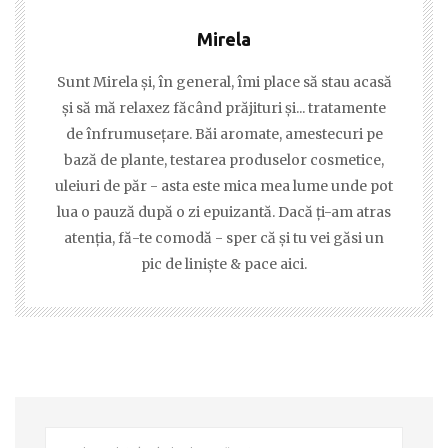
Mirela
Sunt Mirela şi, în general, îmi place să stau acasă
şi să mă relaxez făcând prăjituri şi... tratamente
de înfrumuseţare. Băi aromate, amestecuri pe
bază de plante, testarea produselor cosmetice,
uleiuri de păr - asta este mica mea lume unde pot
lua o pauză după o zi epuizantă. Dacă ţi-am atras
atenţia, fă-te comodă - sper că şi tu vei găsi un
pic de linişte & pace aici.