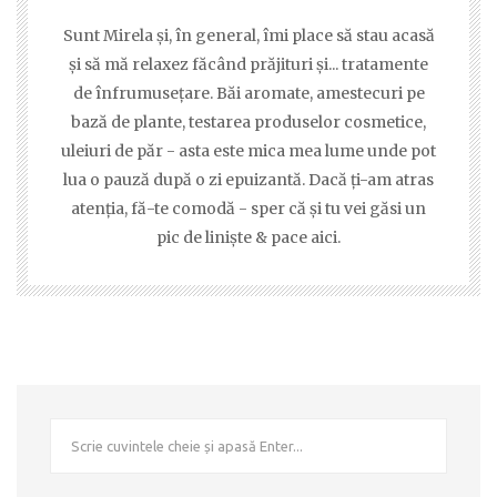
Sunt Mirela şi, în general, îmi place să stau acasă
şi să mă relaxez făcând prăjituri şi... tratamente
de înfrumuseţare. Băi aromate, amestecuri pe
bază de plante, testarea produselor cosmetice,
uleiuri de păr - asta este mica mea lume unde pot
lua o pauză după o zi epuizantă. Dacă ţi-am atras
atenţia, fă-te comodă - sper că şi tu vei găsi un
pic de linişte & pace aici.